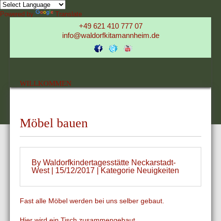
Powered by
Translate
+49 621 410 777 07
info@waldorfkitamannheim.de
WILLKOMMEN
Möbel bauen
By Waldorfkindertagesstätte Neckarstadt-
West | 15/12/2017 | Kategorie
Neuigkeiten
Fast alle Möbel werden bei uns selber gebaut.
Hier wird ein Tisch zusammengebaut.