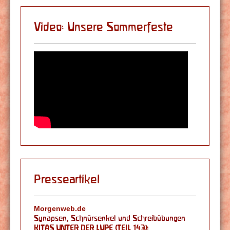
Video: Unsere Sommerfeste
Presseartikel
Morgenweb.de
Synapsen, Schnürsenkel und Schreibübungen
KITAS UNTER DER LUPE (TEIL 143):